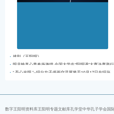
·
越剧《王阳明》
·
明月映真心青春扬激情 全国大学生“阳明诵”大赛决赛举行
·
“ 吾心光明 ”--绍台女子书画交流展将于10月17日在绍兴
文化中心展出
数字王阳明资料库
王阳明专题文献库
孔学堂
中华孔子学会
国