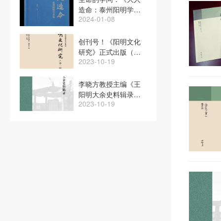
造命：泰州阳明学讲
2024-01-08
稿》出版，甘阳、陈
立胜、张卫红联袂推
荐
创刊号！《阳明文化
研究》正式出版（附
2023-10-19
张显清先生《发刊
词》）
李晓方教授主编《王
阳明大余史料辑录》
2023-10-19
正式出版