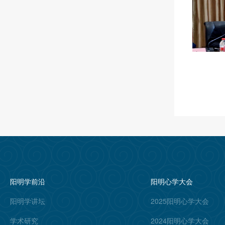
阳明学前沿
阳明心学大会
阳明学讲坛
2025阳明心学大会
学术研究
2024阳明心学大会