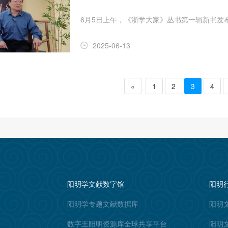
6月5日上午，《浙学大家》丛书第一辑新书发
2025-06-13
«
1
2
3
4
阳明学文献数字馆
阳明
阳明学专题文献数据库
阳明
数字王阳明资源库全球共享平台
阳明