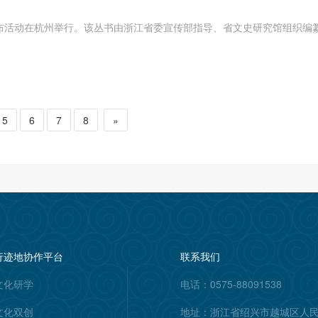
布活动在杭州举行。该丛书由浙江省委宣传部指导、省文史研究馆组织编
5
6
7
8
»
行迹地协作平台
联系我们
文化研学
电话：0575-88091538
文化双创
地址：浙江省绍兴市越城区人民