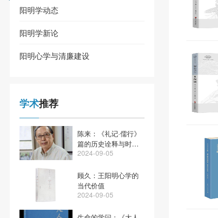
阳明学动态
阳明学新论
阳明心学与清廉建设
学术
推荐
陈来：《礼记·儒行》
篇的历史诠释与时代
2024-09-05
意义
顾久：王阳明心学的
当代价值
2024-09-05
生命的学问：《大人