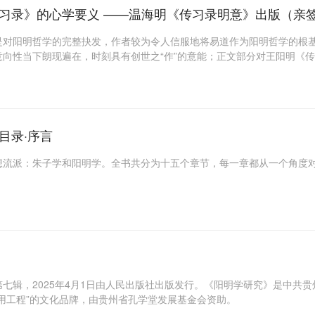
习录》的心学要义 ——温海明《传习录明意》出版（亲
是对阳明哲学的完整抉发，作者较为令人信服地将易道作为阳明哲学的根
向性当下朗现遍在，时刻具有创世之“作”的意能；正文部分对王阳明《
章、分节方式简洁易读、清楚明白，随文配以适量注释，以提点说明人名
目录·序言
想流派：朱子学和阳明学。全书共分为十五个章节，每一章都从一个角度
七辑，2025年4月1日由人民出版社出版发行。《阳明学研究》是中共贵
用工程”的文化品牌，由贵州省孔学堂发展基金会资助。