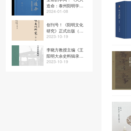
造命：泰州阳明学讲
2024-01-08
稿》出版，甘阳、陈
立胜、张卫红联袂推
荐
创刊号！《阳明文化
研究》正式出版（附
2023-10-19
张显清先生《发刊
词》）
李晓方教授主编《王
阳明大余史料辑录》
2023-10-19
正式出版