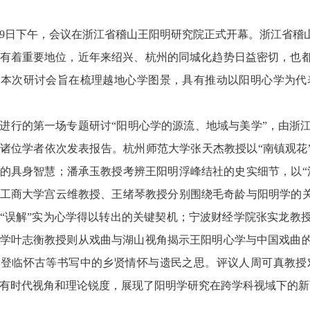
29日下午，会议在浙江省稽山王阳明研究院正式开幕。浙江省
有着重要地位，近年来绍兴、杭州的同城化趋势日益密切，也
，本次研讨会旨在梳理越地心学图景，具有推动以阳明心学为代
进行的第一场专题研讨“阳明心学的源流、地域与美学”，由浙
诸位学者依次发表报告。杭州师范大学张天杰教授以“南镇观花
的具身智慧；潘承玉教授考辨王阳明浮峰结社的史实细节，以“
工商大学宫云维教授、王绪琴教授分别围绕毛奇龄与阳明学的关
“误解”实为心学得以转出的关键契机；宁波财经学院张实龙教
学叶志衡教授则从戏曲与湖山视角揭示王阳明心学与中国戏曲
、登临怀古等书写中的乡贤情怀与遗民之思。评议人周可真教授
有时代视角和理论锐度，展现了阳明学研究在跨学科视域下的新