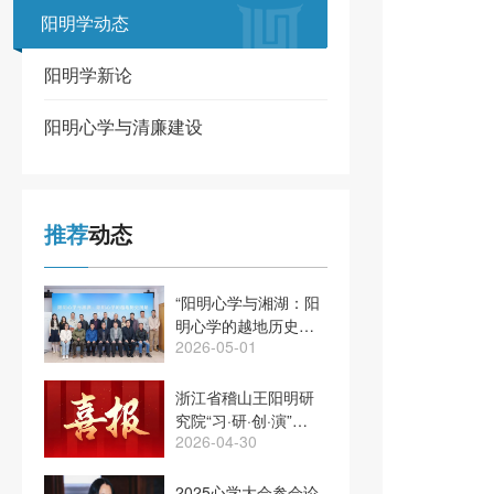
阳明学动态
阳明学动态
阳明学新论
阳明心学与清廉建设
推荐
动态
“阳明心学与湘湖：阳
明心学的越地历史图
2026-05-01
景”学术研讨会在绍
兴、萧山两地举行
浙江省稽山王阳明研
究院“习·研·创·演”项
2026-04-30
目入选2025年度浙江
省社科普及创新活动
案例
2025心学大会参会论