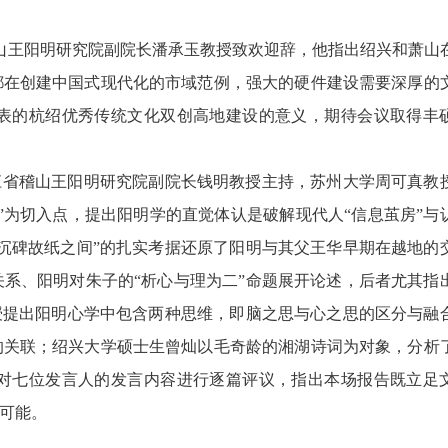
稽山王阳明研究院副院长潘承玉教授致欢迎辞，他指出绍兴和萧山
都在创建中国式现代化的市域范例，强大的硬件建设需要深厚的
表的杭绍优秀传统文化双创高地建设的意义，期待会议取得丰
江省稽山王阳明研究院副院长钱明教授主持，苏州大学周可真教
”为切入点，提出阳明学的直觉体认是破解现代人“信息茧房”与
沉碑故纸之间”的扎实考据还原了阳明与其父王华早期在越地的
系、阳明对朱子的“析心与理为二”命题展开论述，后者尤其指
授提出阳明心学中包含两种思维，即脑之思与心之思的区分与融
的关联；绍兴大学硕士生曾灿以毛奇龄的湘湖诗词为对象，分析
对七位发言人的发言内容进行逐篇评议，指出本场报告既立足
可能。