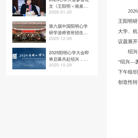
文《王阳明＜南泉庵
20
2026-01-20
漫书＞折叠的历史》
在光明日报发表
王阳明研
第六届中国阳明心学
大学、杭
研学游师资班招生简
2025-12-09
章
议题展开
绍兴
2025阳明心学大会即
将启幕共赴绍兴，探
“绍兴—
2025-10-29
寻“心”的力量
下午组织
创造性转