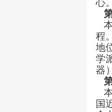
心
程
地
学
器
国