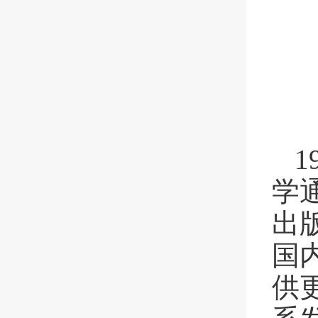
学
出
国
供