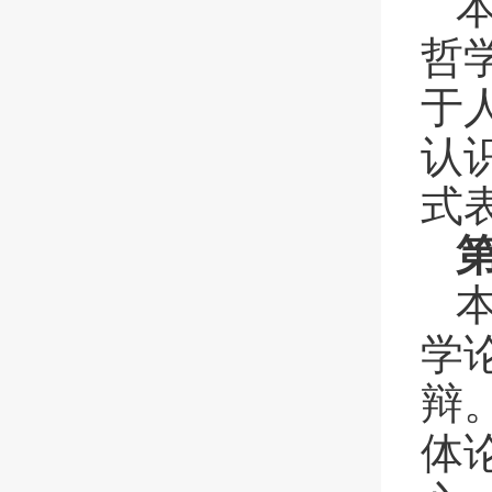
哲
于
认
式
学
辩
体