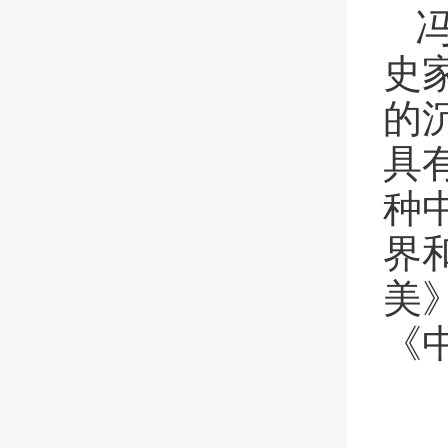
史
的
具
种
界
美
《