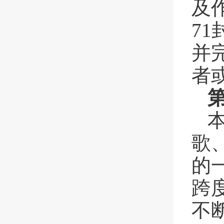
及
7
并
者
歌
的
跨
不