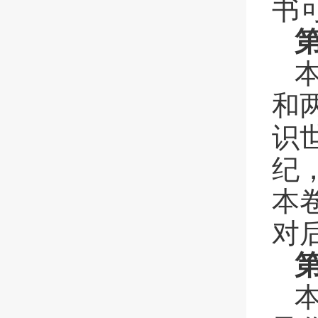
书
和
识
纪
本
对