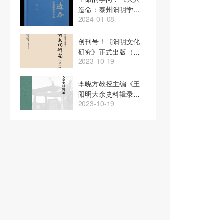
造命：泰州阳明学讲
2024-01-08
稿》出版，甘阳、陈
立胜、张卫红联袂推
荐
创刊号！《阳明文化
研究》正式出版（附
2023-10-19
张显清先生《发刊
词》）
李晓方教授主编《王
阳明大余史料辑录》
2023-10-19
正式出版