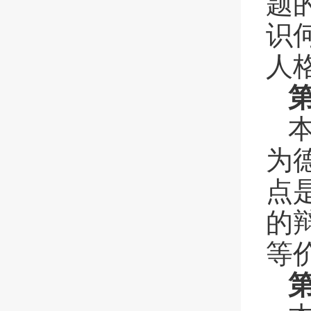
题
识
人
为
点
的
等