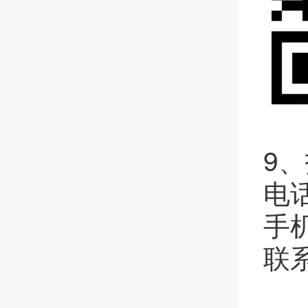
9、
电话
手机
联