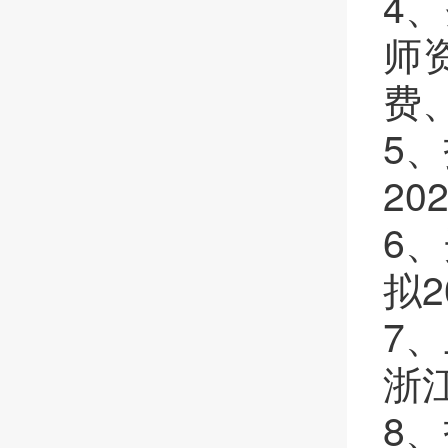
4、
师
费
5、
20
6、
拟2
7、
浙
8、