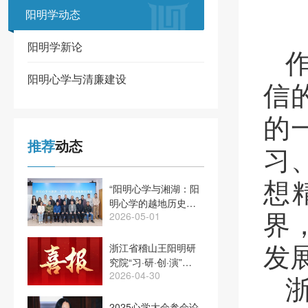
阳明学动态
阳明学动态
阳明学新论
阳明心学与清廉建设
信
的
推荐
动态
习
想
“阳明心学与湘湖：阳
明心学的越地历史图
界
2026-05-01
景”学术研讨会在绍
兴、萧山两地举行
发
浙江省稽山王阳明研
究院“习·研·创·演”项
2026-04-30
目入选2025年度浙江
省社科普及创新活动
案例
2025心学大会参会论