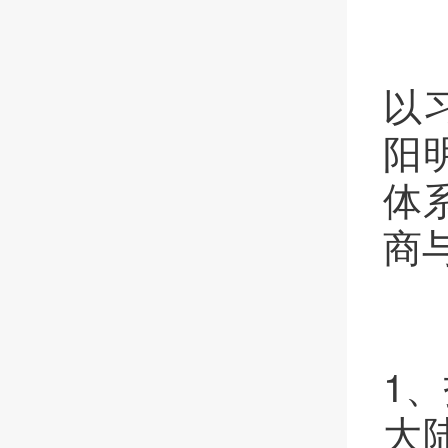
以
阳
体
商
1、
大