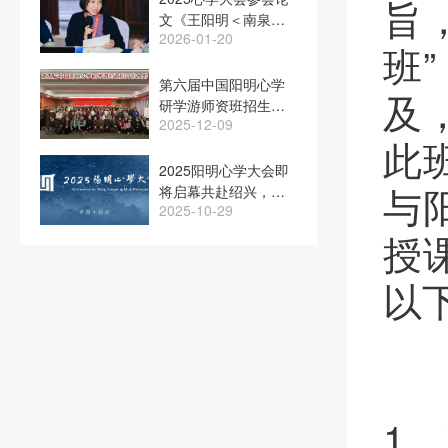
旨
文《王阳明＜南泉庵
2026-01-20
漫书＞折叠的历史》
班
在光明日报发表
第六届中国阳明心学
及
研学游师资班招生简
2025-12-09
章
此
2025阳明心学大会即
与
将启幕共赴绍兴，探
2025-10-29
寻“心”的力量
授
以
1、