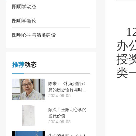
阳明学动态
阳明学新论
阳明心学与清廉建设
办
授
推荐
动态
类
陈来：《礼记·儒行》
篇的历史诠释与时代
2024-09-05
意义
顾久：王阳明心学的
当代价值
2024-09-05
生命的学问：《大人