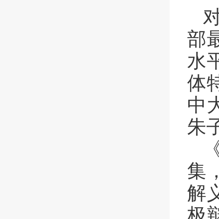
部
水
体
中
朱
集
解
极