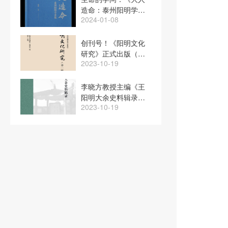
造命：泰州阳明学讲
2024-01-08
稿》出版，甘阳、陈
立胜、张卫红联袂推
荐
创刊号！《阳明文化
研究》正式出版（附
2023-10-19
张显清先生《发刊
词》）
李晓方教授主编《王
阳明大余史料辑录》
2023-10-19
正式出版